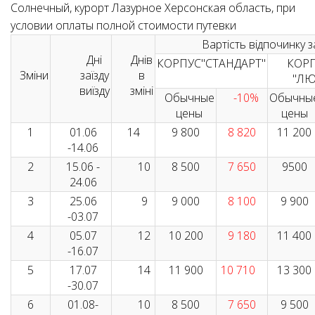
Солнечный, курорт Лазурное Херсонская область, при
условии оплаты полной стоимости путевки
Вартість відпочинку з
Дні
Днів
КОРПУС"СТАНДАРТ"
КОР
Зміни
заїзду
в
"ЛЮ
виїзду
зміні
Обычные
-10%
Обычны
цены
цены
1
01.06
14
9 800
8 820
11 200
-14.06
2
15.06 -
10
8 500
7 650
9500
24.06
3
25.06
9
9 000
8 100
9 900
-03.07
4
05.07
12
10 200
9 180
11 400
-16.07
5
17.07
14
11 900
10 710
13 300
-30.07
6
01.08-
10
8 500
7 650
9 500