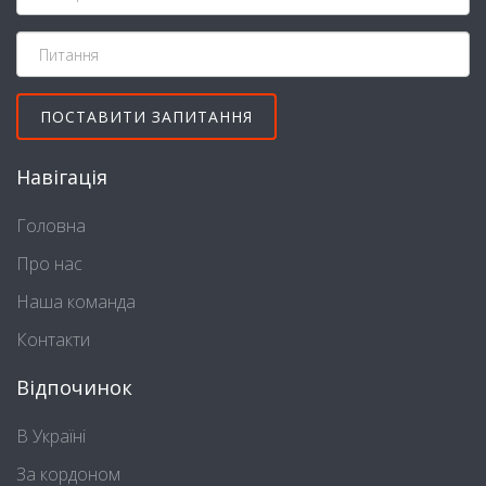
Навігація
Головна
Про нас
Наша команда
Контакти
Відпочинок
В Україні
За кордоном