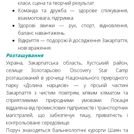
класи, сцена та творчий результат.
Команда та дружба — здорове спілкування,
взаємоповага, підтримка.
Здорові звички — рух, спорт, відновлення,
баланс навантажень.
Відкриття — подорожі й дослідження Закарпаття,
нові враження.
Розташування
Україна, Закарпатська область, Хустський район,
селище Золотарьово. Discovery Star Camp
розташований в урочищі Національного природного
парку «Долина нарцисів» — у гірській частині
Закарпаття з чистим повітрям, м’яким кліматом та
сприятливими природними умовами. Локація
віддалена від промислових підприємств і транспортних
магістралей, що забезпечує тишу, приватність і
контрольоване середовище.
Поруч знаходяться бальнеологічні курорти Шаян та