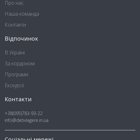
Про нас
Наша команда
Контакти
Відпочинок
В Україні
За кордоном
Програми
Екскурсії
Контакти
+38(095)783-93-22
info@detivlagere.in.ua
Соціальні мережі