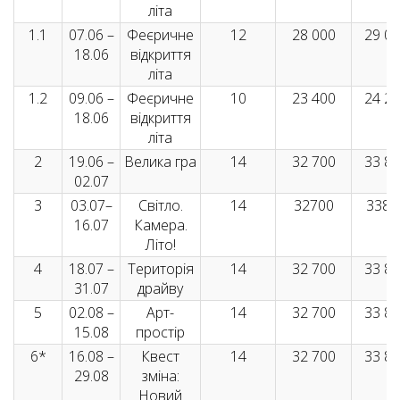
літа
1.1
07.06 –
Феєричне
12
28 000
29 0
18.06
відкриття
літа
1.2
09.06 –
Феєричне
10
23 400
24 2
18.06
відкриття
літа
2
19.06 –
Велика гра
14
32 700
33 8
02.07
3
03.07–
Світло.
14
32700
3380
16.07
Камера.
Літо!
4
18.07 –
Територія
14
32 700
33 8
31.07
драйву
5
02.08 –
Арт-
14
32 700
33 8
15.08
простір
6*
16.08 –
Квест
14
32 700
33 8
29.08
зміна:
Новий